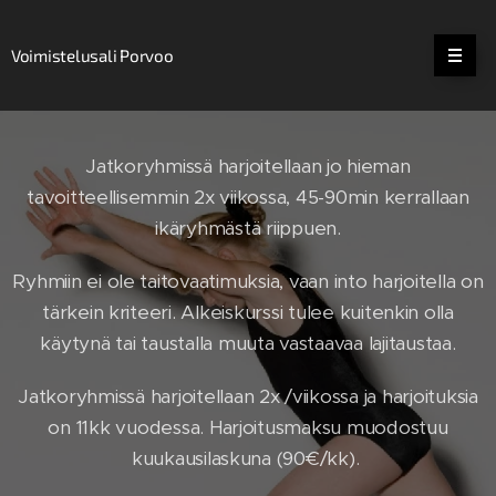
Voimistelusali Porvoo
Jatkoryhmissä harjoitellaan jo hieman
tavoitteellisemmin 2x viikossa, 45-90min kerrallaan
ikäryhmästä riippuen.
Ryhmiin ei ole taitovaatimuksia, vaan into harjoitella on
tärkein kriteeri. Alkeiskurssi tulee kuitenkin olla
käytynä tai taustalla muuta vastaavaa lajitaustaa.
Jatkoryhmissä harjoitellaan 2x /viikossa ja harjoituksia
on 11kk vuodessa. Harjoitusmaksu muodostuu
kuukausilaskuna (90€/kk).