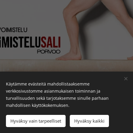
Käytämme evästeitä mahdollistaaksemme
verkkosivustomme asianmukaisen toiminnan ja
OTA YHTEYTTÄ
turvallisuuden sekä tarjotaksemme sinulle parhaan
voimistelusaliporvoo@gmail.com
mahdollisen käyttökokemuksen.
Teollisuustie 4, 06150 Porvoo (Liikuntakeskittymä)
Luotu
Webnodella
Evästeet
Hyväksy vain tarpeelliset
Hyväksy kaikki